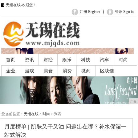
无锡在线-欢迎您！
注册 Register
登录 Sign in
首页
资讯
财经
娱乐
科技
汽车
时尚
企业
游戏
美食
消费
微商
区块链
广告
广告
您当前位置：
无锡在线
>
时尚
> 列表
月度榜单 | 肌肤又干又油 问题出在哪？补水保湿一
站式解决