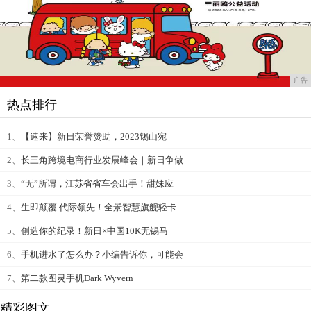
广告
热点排行
1、
【速来】新日荣誉赞助，2023锡山宛
2、
长三角跨境电商行业发展峰会｜新日争做
3、
“无”所谓，江苏省省车会出手！甜妹应
4、
生即颠覆 代际领先！全景智慧旗舰轻卡
5、
创造你的纪录！新日×中国10K无锡马
6、
手机进水了怎么办？小编告诉你，可能会
7、
第二款图灵手机Dark Wyvern
精彩图文