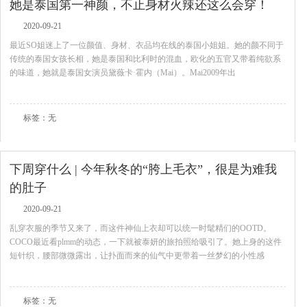
她是泰国第一神颜，不止身材火辣还这么会穿！
2020-09-21
最近SO姐迷上了一位颜值、身材、衣品均在线的泰国小姐姐。她的颜不同于
传统的泰国女孩长相，她是泰国和比利时的混血，欧化的五官又带着纯欲系
的味道，她就是泰国女演员黛薇卡·霍内（Mai）。Mai2009年出
查看全文
标签：无
下周穿什么 | 今年秋冬的“胯上毛衣”，很是为难我
的肚子
2020-09-21
乱穿衣服的季节又来了，而这件神仙上衣却可以统一时髦精们的OOTD。
COCO最近看plmm的动态，一下就被泰妍的旅拍照给吸引了。她上身的这件
短针织，腰部微微露出，让扑面而来的仙气中更带着一丝梦幻的小性感
查看全文
标签：无