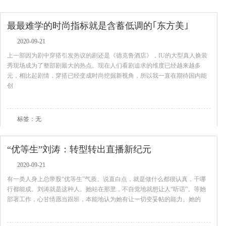
最最难学的时尚指标就是含蓄低调的｢东方美｣
2020-09-21
上一部因为剧中穿搭引发热议的剧还是《德克鲁酒店》，IU的大型真人换装
秀现场成为了整部剧最大的热点。现在人们看剧追求的维度已经越来越多
元，相比起剧情，穿搭已经变成时尚挖掘新视角，所以我一直在期待国内能
创
查看全文
标签：无
“优等生”刘涛：转型转出直播新纪元
2020-09-21
有一类人身上总带股“优等生”气质。说直白点，就是做什么都很认真，干哪
行都能成。刘涛就是这种人。她站在那里，不自觉地就想让人“听话”。等她
部署工作，心甘情愿当跟班，本能地认为她有让一切变妥帖的能力。她的
查看全文