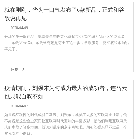
就在刚刚，华为一口气发布了6款新品，正式和谷
歌说再见
2020-04-09
开场的第一款产品，就是去年年收益化率超过300%的华为Mate X的继承者
——华为Mate Xs。华为终究还是迈出了这一步，谷歌服务，要彻底和华为说
再见了。
查看全文
标签：无
疫情期间，刘强东为何成为最大的成功者，连马云
也只能自叹不如
2020-04-07
如果说互联网的时代成就了马云、刘强东，成就了太多的互联网企业家，倒
不如说是这些企业家们让互联网时代更加的丰富多彩，是他们利用互联网为
人们牟取了诸多方便。就说刘强东的京东商城吧。期初刘强东只不过是一个
卖光碟的小商贩。