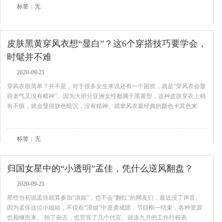
标签：无
皮肤黑黄穿风衣想“显白”？这6个穿搭技巧要学会，
时髦并不难
2020-09-21
穿风衣很简单？并不是，对于很多女生来说还有一个困扰，就是“穿风衣会显
得老气又没有精神”。因为大部分亚洲女性都属于黑黄型，这种皮肤穿衣上稍
有不慎，就会显得肤色暗沉，没有精神。就拿风衣最经典的颜色卡其色来
查看全文
标签：无
归国女星中的“小透明”孟佳，凭什么逆风翻盘？
2020-09-21
那些当初说孟佳就算参加“浪姐”，也不会“翻红”的网友们，最近没了声音。
因为孟佳这位小姐姐，不仅在“浪姐”中逆袭成团，节目刚一结束，各种资源
也相继而来。 拍了杂志，也官宣了几个代言。就连九月的工作行程表