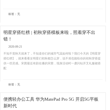
查看全文
标签：无
明星穿搭红榜 | 初秋穿搭模板来啦，照着穿不出
错！
2020-09-21
不知不觉秋天就来了，不知道你们的城市气温如何啦？我们今天的【明星穿
搭红榜】，就来看看女明星们初秋都怎么穿，说不准也能给你的初秋穿搭提
供一些灵感。宋茜最近有剧在播的宋茜，现身活动时一袭闪钻开叉礼服裙搭
配
查看全文
标签：无
便携轻办公工具 华为MatePad Pro 5G 开启5G平板
新时代