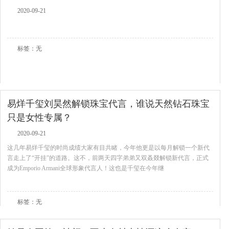
2020-09-21
查看全文
标签：无
易烊千玺刘昊然解锁珠宝代言，谁说天然钻石珠宝
只是女性专属？
2020-09-21
这几年易烊千玺的时尚成绩大家有目共睹，今年他更是以每月解锁一个新代
言走上了“开挂”的道路。这不，前两天四字弟弟又双叒叕解锁新代言，正式
成为Emporio Armani全球形象代言人！这也是千玺在今年继
查看全文
标签：无