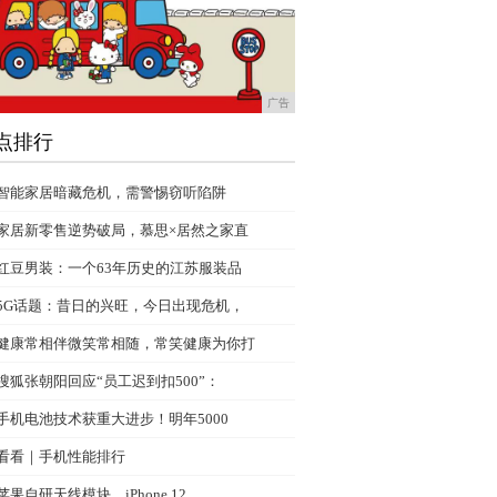
广告
点排行
智能家居暗藏危机，需警惕窃听陷阱
家居新零售逆势破局，慕思×居然之家直
红豆男装：一个63年历史的江苏服装品
5G话题：昔日的兴旺，今日出现危机，
健康常相伴微笑常相随，常笑健康为你打
搜狐张朝阳回应“员工迟到扣500”：
手机电池技术获重大进步！明年5000
看看｜手机性能排行
苹果自研天线模块，iPhone 12