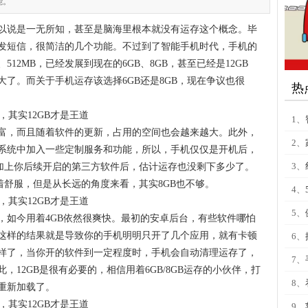
能。
以说是一无所知，甚至是脑海里根本就没有运存这个概念。毕
发短信，很简洁的几个功能。不过到了智能手机时代，手机的
512MB，已经发展到现在的6GB、8GB，甚至已经是12GB
了。而关于手机运存该选择6GB还是8GB，现在争议也很
热
1、
富，而且随着软件的更新，占用的空间也会越来越大。此外，
2、
系统中加入一些定制服务和功能，所以，手机仅仅是开机后，
3、
，加上你后续开启的第三方软件后，估计运存也没剩下多少了。
用着舒服，但是从长远的角度来看，其实8GB也不够。
4、
5、
，如今用着4GB依然很爽快。最初的安卓后台，有些软件哪怕
这样的结果就是导致你的手机明明只开了几个应用，就有卡顿
6、
样了，当你开的软件到一定程度时，手机会自动清理运存了，
7、
12GB是很有必要的，相信用着6GB/8GB运存的小伙伴，打
8、
重新加载了。
9、