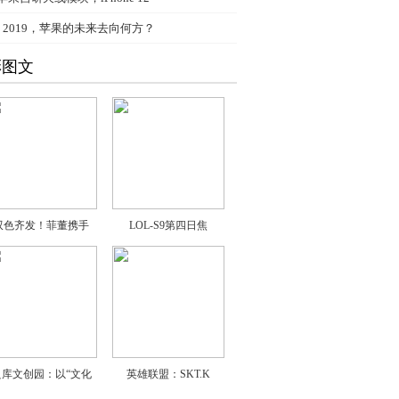
、
2019，苹果的未来去向何方？
彩图文
双色齐发！菲董携手
LOL-S9第四日焦
良库文创园：以“文化
英雄联盟：SKT.K