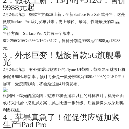
2，微软上新：13小时+512G，售价
9988元起
2月24日消息，微软官方商城上新，全新Surface Pro X正式开售，这是
微软Surface Pro系列发布以来，史上最轻、最薄、性能最强的新品。
售价方面，Surface Pro X共有三个版本，
8G+256G/16G+256G/16G+512G，售价分别是9988元/11988元/13988
元。
3，外形巨变！魅族首款5G旗舰曝
光
2月24日消息，有外媒爆出魅族17的Flyme UI截图，截图显示魅族17将
会配备90Hz刷新率，预计将会是一款分辨率为1080×2206的OLED曲面
屏幕，受疫情影响，将会延迟至4月份发布。
根据网上曝光的渲染图，魅族17将会抛弃以往的对称设计，机身正面
或将采用居中挖孔屏方案，屏占比进一步升级。后置摄像头或采用奥
利奥模组。
4，苹果真急了！催促供应链加紧
生产iPad Pro