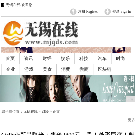
无锡在线-欢迎您！
注册 Register
登录 Sign in
首页
资讯
财经
娱乐
科技
汽车
时尚
企业
游戏
美食
消费
微商
区块链
广告
广告
您当前位置：
无锡在线
>
财经
> 正文
更多
AirPods新品曝光：售价2800元，贵！外形巨变！魅