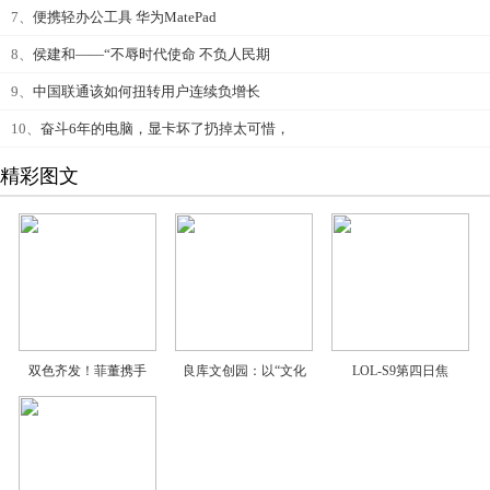
7、
便携轻办公工具 华为MatePad
8、
侯建和——“不辱时代使命 不负人民期
9、
中国联通该如何扭转用户连续负增长
10、
奋斗6年的电脑，显卡坏了扔掉太可惜，
精彩图文
双色齐发！菲董携手
良库文创园：以“文化
LOL-S9第四日焦