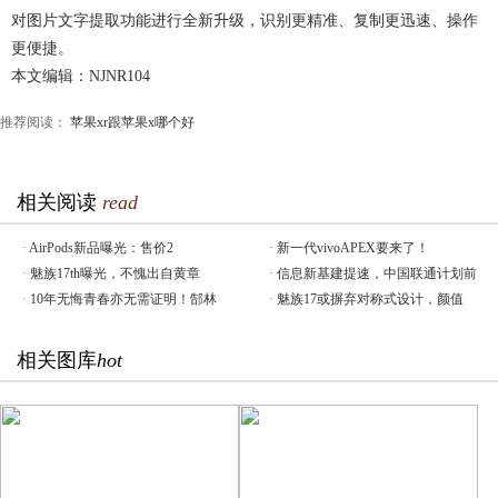
对图片文字提取功能进行全新升级，识别更精准、复制更迅速、操作
更便捷。
本文编辑：NJNR104
推荐阅读：
苹果xr跟苹果x哪个好
相关阅读
read
·
AirPods新品曝光：售价2
·
新一代vivoAPEX要来了！
·
魅族17th曝光，不愧出自黄章
·
信息新基建提速，中国联通计划前
·
10年无悔青春亦无需证明！郜林
·
魅族17或摒弃对称式设计，颜值
相关图库
hot