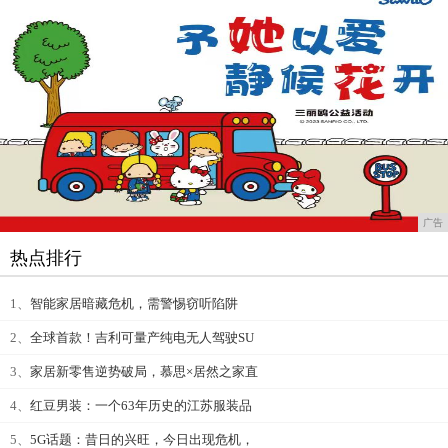
广告
热点排行
1、
智能家居暗藏危机，需警惕窃听陷阱
2、
全球首款！吉利可量产纯电无人驾驶SU
3、
家居新零售逆势破局，慕思×居然之家直
4、
红豆男装：一个63年历史的江苏服装品
5、
5G话题：昔日的兴旺，今日出现危机，