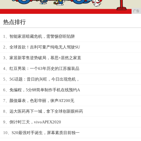
广告
热点排行
1、
智能家居暗藏危机，需警惕窃听陷阱
2、
全球首款！吉利可量产纯电无人驾驶SU
3、
家居新零售逆势破局，慕思×居然之家直
4、
红豆男装：一个63年历史的江苏服装品
5、
5G话题：昔日的兴旺，今日出现危机，
6、
免编程，5分钟简单制作手机在线预约A
7、
颜值爆表，色彩华丽，徕声AT200无
8、
远大医药再下一城，拿下全球创新眼科药
9、
倒计时三天，vivoAPEX2020
10、
S20最强对手诞生，屏幕素质目前独一