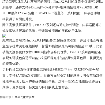
结合OPPO沈义人此前曝光的信息，Find X2系列的屏幕不仅拥有120Hz
刷新率，还将支持240hz采样+3k分辨率+视频插帧芯片+SDR转HDR
+HDR最高1200nit亮度+100%DCI-P3覆盖等一系列功能，屏幕硬件规
格获得了全面的升级。
除了高素质屏幕硬件，Find X2系列还将通过软件调教、内容适配等方
式发挥这块屏幕的优势，带来流畅清晰的屏幕使用体验。
此前网上曾曝光Find X2系列将配备O1超感画质引擎，并且可能会有独
立显示芯片实现视频插帧，普通30帧视频最高可以插帧至120帧，此项
功能无疑会更好发挥120Hz刷新率屏幕的优势。Find X2系列很可能还
会配备环境色自适应功能, 根据环境光来智能调节屏幕色温，获得更好
的观看体验。
另外Find X2系列还将搭载高通骁龙865移动平台+ X55基带的组合配
置，支持SA/NSA双模组网。影像方面配备定制传感器，将会革新对焦
性能等表现，给用户更好的拍照体验。这样一款5G全能旗舰值得我们
期待，更多信息一起关注3月6日的线上发布会。
推荐阅读：
苹果7p配置参数