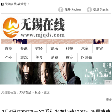
无锡在线-欢迎您！
注册 Register
登录 Sign in
首页
资讯
财经
娱乐
科技
汽车
时尚
企业
游戏
美食
消费
微商
区块链
广告
广告
您当前位置：
无锡在线
>
财经
> 正文
更多
3月6日OPPOFindX2系列发布搭载120Hz+3k屏或成