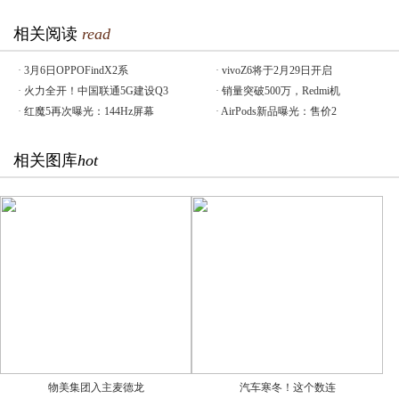
相关阅读
read
·
3月6日OPPOFindX2系
·
vivoZ6将于2月29日开启
·
火力全开！中国联通5G建设Q3
·
销量突破500万，Redmi机
·
红魔5再次曝光：144Hz屏幕
·
AirPods新品曝光：售价2
相关图库
hot
物美集团入主麦德龙
汽车寒冬！这个数连