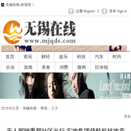
无锡在线-欢迎您！
注册 Register
登录 Sign in
首页
资讯
财经
娱乐
科技
汽车
时尚
企业
游戏
美食
消费
微商
区块链
广告
广告
您当前位置：
无锡在线
>
资讯
> 正文
更多
无人驾驶重塑社区出行 实地集团领航科技地产