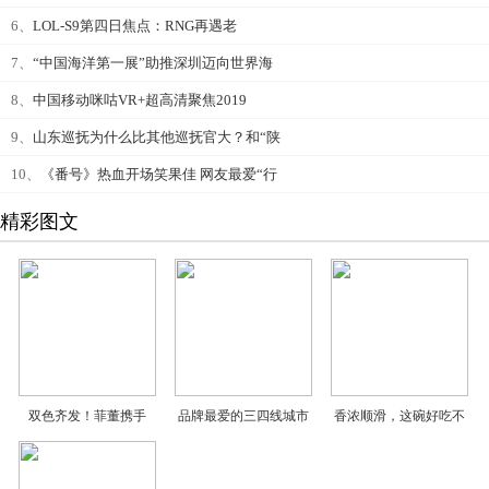
6、
LOL-S9第四日焦点：RNG再遇老
7、
“中国海洋第一展”助推深圳迈向世界海
8、
中国移动咪咕VR+超高清聚焦2019
9、
山东巡抚为什么比其他巡抚官大？和“陕
10、
《番号》热血开场笑果佳 网友最爱“行
精彩图文
双色齐发！菲董携手
品牌最爱的三四线城市
香浓顺滑，这碗好吃不