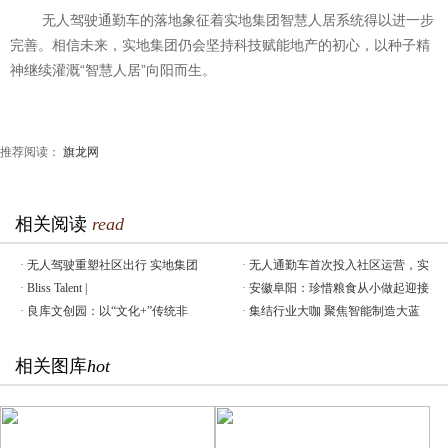
无人驾驶通勤车的落地象征着实地集团智慧人居系统得以进一步
完善。相信未来，实地集团仍会坚持科技赋能地产的初心，以种子精
神继续灌溉“智慧人居”向阳而生。
推荐阅读：
旗龙网
相关阅读
read
·
无人驾驶重塑社区出行 实地集团
·
无人通勤车首次投入社区运营，实
·
Bliss Talent |
·
安徽阜阳：珍惜粮食从小做起迎接
·
良库文创园：以“文化+”传统非
·
集结行业大咖 聚焦智能制造大蓝
相关图库
hot