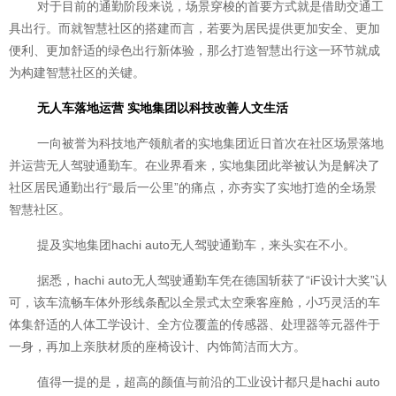
对于目前的通勤阶段来说，场景穿梭的首要方式就是借助交通工
具出行。而就智慧社区的搭建而言，若要为居民提供更加安全、更加
便利、更加舒适的绿色出行新体验，那么打造智慧出行这一环节就成
为构建智慧社区的关键。
无人车落地运营 实地集团以科技改善人文生活
一向被誉为科技地产领航者的实地集团近日首次在社区场景落地
并运营无人驾驶通勤车。在业界看来，实地集团此举被认为是解决了
社区居民通勤出行“最后一公里”的痛点，亦夯实了实地打造的全场景
智慧社区。
提及实地集团hachi auto无人驾驶通勤车，来头实在不小。
据悉，hachi auto无人驾驶通勤车凭在德国斩获了“iF设计大奖”认
可，该车流畅车体外形线条配以全景式太空乘客座舱，小巧灵活的车
体集舒适的人体工学设计、全方位覆盖的传感器、处理器等元器件于
一身，再加上亲肤材质的座椅设计、内饰简洁而大方。
值得一提的是
，
超高的颜值与前沿的工业设计都只是hachi auto